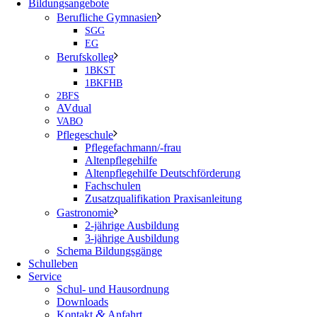
Bildungsangebote
Berufliche Gymnasien
SGG
EG
Berufskolleg
1BKST
1BKFHB
2BFS
AVdual
VABO
Pflegeschule
Pflegefachmann/-frau
Altenpflegehilfe
Altenpflegehilfe Deutschförderung
Fachschulen
Zusatzqualifikation Praxisanleitung
Gastronomie
2-jährige Ausbildung
3-jährige Ausbildung
Schema Bildungsgänge
Schulleben
Service
Schul- und Hausordnung
Downloads
&
Kontakt
Anfahrt