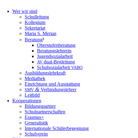
Wer wir sind
Schulleitung
Kollegium
Sekretariat
Maria S. Merian
Beratung
Oberstufenberatung
Beratungslehrerin
Jugendsozialarbeit
dual-Begleitung
AV
Schulsozialarbeit
VABO
Ausbildungslehrkraft
Mediathek
Einrichtung und Ausstattung
&
Verbindungslehrer
SMV
Leitbild
Kooperationen
Bildungspartner
Schulpartnerschaften
Erasmus+
Generalistik
Internationale Schülerbegegnung
Schulverein