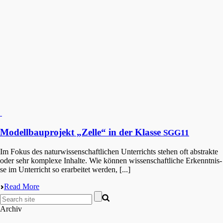
Modellbauprojekt „Zelle“ in der Klasse
SGG11
Im Fokus des natur­wis­sen­schaft­li­chen Unter­richts stehen oft abstrak­te
oder sehr komple­xe Inhal­te. Wie können wissen­schaft­li­che Erkennt­nis­
se im Unter­richt so erarbei­tet werden, [...]
Read More
Archiv