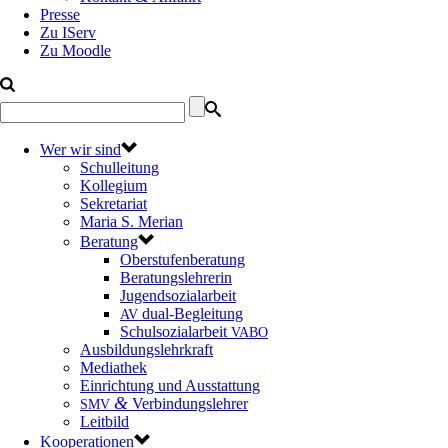
Presse
Zu IServ
Zu Moodle
Wer wir sind
Schulleitung
Kollegium
Sekretariat
Maria S. Merian
Beratung
Oberstufenberatung
Beratungslehrerin
Jugendsozialarbeit
dual-Begleitung
AV
Schulsozialarbeit
VABO
Ausbildungslehrkraft
Mediathek
Einrichtung und Ausstattung
&
Verbindungslehrer
SMV
Leitbild
Kooperationen