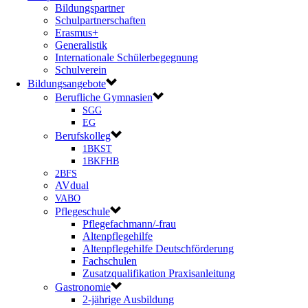
Bildungspartner
Schulpartnerschaften
Erasmus+
Generalistik
Internationale Schülerbegegnung
Schulverein
Bildungsangebote
Berufliche Gymnasien
SGG
EG
Berufskolleg
1BKST
1BKFHB
2BFS
AVdual
VABO
Pflegeschule
Pflegefachmann/-frau
Altenpflegehilfe
Altenpflegehilfe Deutschförderung
Fachschulen
Zusatzqualifikation Praxisanleitung
Gastronomie
2-jährige Ausbildung