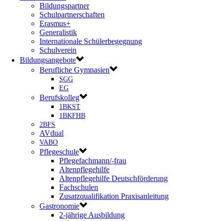
Bildungspartner
Schulpartnerschaften
Erasmus+
Generalistik
Internationale Schülerbegegnung
Schulverein
Bildungsangebote
Berufliche Gymnasien
SGG
EG
Berufskolleg
1BKST
1BKFHB
2BFS
AVdual
VABO
Pflegeschule
Pflegefachmann/-frau
Altenpflegehilfe
Altenpflegehilfe Deutschförderung
Fachschulen
Zusatzqualifikation Praxisanleitung
Gastronomie
2-jährige Ausbildung