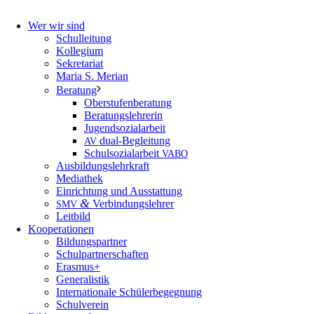
Wer wir sind
Schulleitung
Kollegium
Sekretariat
Maria S. Merian
Beratung
Oberstufenberatung
Beratungslehrerin
Jugendsozialarbeit
dual-Begleitung
AV
Schulsozialarbeit
VABO
Ausbildungslehrkraft
Mediathek
Einrichtung und Ausstattung
&
Verbindungslehrer
SMV
Leitbild
Kooperationen
Bildungspartner
Schulpartnerschaften
Erasmus+
Generalistik
Internationale Schülerbegegnung
Schulverein