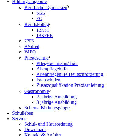
Bildungsangebote
Berufliche Gymnasien
SGG
EG
Berufskolleg
1BKST
1BKFHB
2BFS
AVdual
VABO
Pflegeschule
Pflegefachmann/-frau
Altenpflegehilfe
Altenpflegehilfe Deutschförderung
Fachschulen
Zusatzqualifikation Praxisanleitung
Gastronomie
2-jährige Ausbildung
3-jährige Ausbildung
Schema Bildungsgänge
Schulleben
Service
Schul- und Hausordnung
Downloads
&
Kontakt
Anfahrt