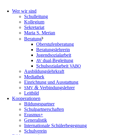
Wer wir sind
Schulleitung
Kollegium
Sekretariat
Maria S. Merian
Beratung
Oberstufenberatung
Beratungslehrerin
Jugendsozialarbeit
dual-Begleitung
AV
Schulsozialarbeit
VABO
Ausbildungslehrkraft
Mediathek
Einrichtung und Ausstattung
&
Verbindungslehrer
SMV
Leitbild
Kooperationen
Bildungspartner
Schulpartnerschaften
Erasmus+
Generalistik
Internationale Schülerbegegnung
Schulverein