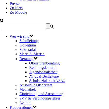
Presse
Zu IServ
Zu Moodle
Wer wir sind
Schulleitung
Kollegium
Sekretariat
Maria S. Merian
Beratung
Oberstufenberatung
Beratungslehrerin
Jugendsozialarbeit
dual-Begleitung
AV
Schulsozialarbeit
VABO
Ausbildungslehrkraft
Mediathek
Einrichtung und Ausstattung
&
Verbindungslehrer
SMV
Leitbild
Kooperationen