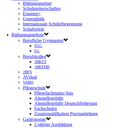
Bildungspartner
Schulpartnerschaften
Erasmus+
Generalistik
Internationale Schülerbegegnung
Schulverein
Bildungsangebote
Berufliche Gymnasien
SGG
EG
Berufskolleg
1BKST
1BKFHB
2BFS
AVdual
VABO
Pflegeschule
Pflegefachmann/-frau
Altenpflegehilfe
Altenpflegehilfe Deutschförderung
Fachschulen
Zusatzqualifikation Praxisanleitung
Gastronomie
2-jährige Ausbildung