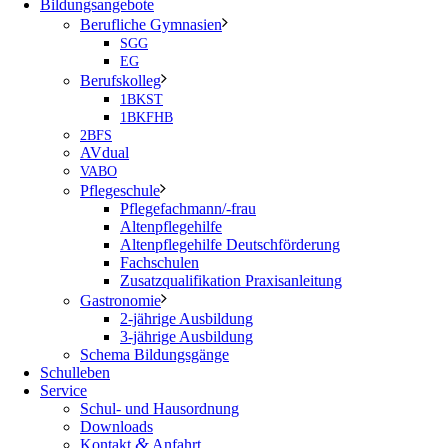
Bildungsangebote
Berufliche Gymnasien
SGG
EG
Berufskolleg
1BKST
1BKFHB
2BFS
AVdual
VABO
Pflegeschule
Pflegefachmann/-frau
Altenpflegehilfe
Altenpflegehilfe Deutschförderung
Fachschulen
Zusatzqualifikation Praxisanleitung
Gastronomie
2-jährige Ausbildung
3-jährige Ausbildung
Schema Bildungsgänge
Schulleben
Service
Schul- und Hausordnung
Downloads
&
Kontakt
Anfahrt