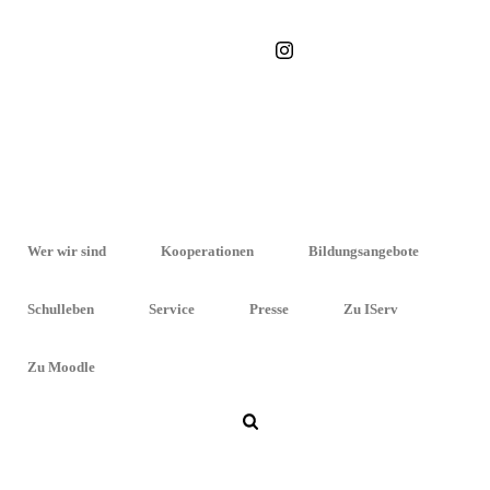
STARTSEITE
»
BERUFELICHES GYMNASIUM
Wer wir sind
Kooperationen
Bildungsangebote
Schulleben
Service
Presse
Zu IServ
Zu Moodle