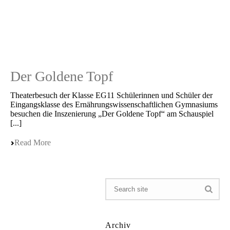
Der Goldene Topf
Theater­be­such der Klasse EG11 Schüle­rin­nen und Schüler der
Eingangs­klas­se des Ernäh­rungs­wis­sen­schaft­li­chen Gymna­si­ums
besuchen die Insze­nie­rung „Der Golde­ne Topf“ am Schau­spiel
[...]
Read More
Archiv