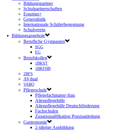
Bildungspartner
Schulpartnerschaften
Erasmus+
Generalistik
Internationale Schülerbegegnung
Schulverein
Bildungsangebote
Berufliche Gymnasien
SGG
EG
Berufskolleg
1BKST
1BKFHB
2BFS
AVdual
VABO
Pflegeschule
Pflegefachmann/-frau
Altenpflegehilfe
Altenpflegehilfe Deutschförderung
Fachschulen
Zusatzqualifikation Praxisanleitung
Gastronomie
2-jährige Ausbildung