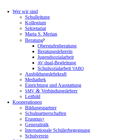
Wer wir sind
Schulleitung
Kollegium
Sekretariat
Maria S. Merian
Beratung
Oberstufenberatung
Beratungslehrerin
Jugendsozialarbeit
dual-Begleitung
AV
Schulsozialarbeit
VABO
Ausbildungslehrkraft
Mediathek
Einrichtung und Ausstattung
&
Verbindungslehrer
SMV
Leitbild
Kooperationen
Bildungspartner
Schulpartnerschaften
Erasmus+
Generalistik
Internationale Schülerbegegnung
Schulverein