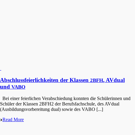
Abschlussfeierlichkeiten der Klassen
, AVdual
2BFH
und
VABO
Bei einer feier­li­chen Verab­schie­dung konnten die Schüle­rin­nen und
Schüler der Klassen 2BFH2 der Berufs­fach­schu­le, des AVdual
(Ausbil­dungs­vor­be­rei­tung dual) sowie des VABO [...]
Read More