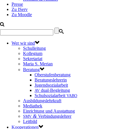
Presse
Zu IServ
Zu Moodle
Wer wir sind
Schulleitung
Kollegium
Sekretariat
Maria S. Merian
Beratung
Oberstufenberatung
Beratungslehrerin
Jugendsozialarbeit
dual-Begleitung
AV
Schulsozialarbeit
VABO
Ausbildungslehrkraft
Mediathek
Einrichtung und Ausstattung
&
Verbindungslehrer
SMV
Leitbild
Kooperationen