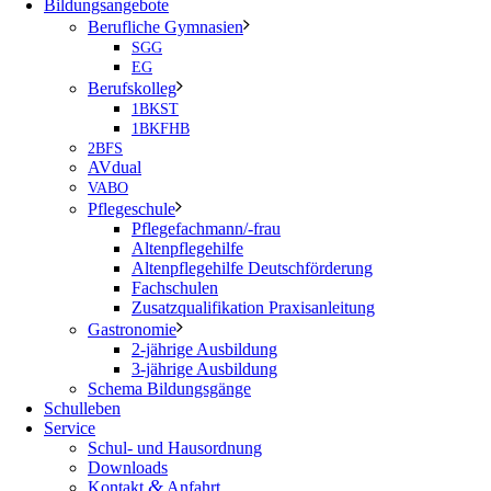
Bildungsangebote
Berufliche Gymnasien
SGG
EG
Berufskolleg
1BKST
1BKFHB
2BFS
AVdual
VABO
Pflegeschule
Pflegefachmann/-frau
Altenpflegehilfe
Altenpflegehilfe Deutschförderung
Fachschulen
Zusatzqualifikation Praxisanleitung
Gastronomie
2-jährige Ausbildung
3-jährige Ausbildung
Schema Bildungsgänge
Schulleben
Service
Schul- und Hausordnung
Downloads
&
Kontakt
Anfahrt