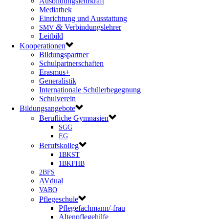
Ausbildungslehrkraft
Mediathek
Einrichtung und Ausstattung
&
Verbindungslehrer
SMV
Leitbild
Kooperationen
Bildungspartner
Schulpartnerschaften
Erasmus+
Generalistik
Internationale Schülerbegegnung
Schulverein
Bildungsangebote
Berufliche Gymnasien
SGG
EG
Berufskolleg
1BKST
1BKFHB
2BFS
AVdual
VABO
Pflegeschule
Pflegefachmann/-frau
Altenpflegehilfe