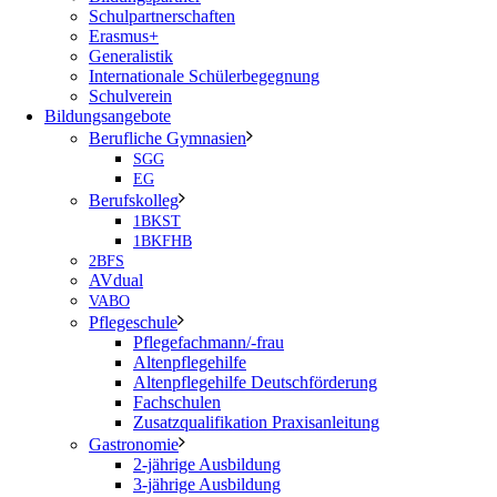
Schulpartnerschaften
Erasmus+
Generalistik
Internationale Schülerbegegnung
Schulverein
Bildungsangebote
Berufliche Gymnasien
SGG
EG
Berufskolleg
1BKST
1BKFHB
2BFS
AVdual
VABO
Pflegeschule
Pflegefachmann/-frau
Altenpflegehilfe
Altenpflegehilfe Deutschförderung
Fachschulen
Zusatzqualifikation Praxisanleitung
Gastronomie
2-jährige Ausbildung
3-jährige Ausbildung