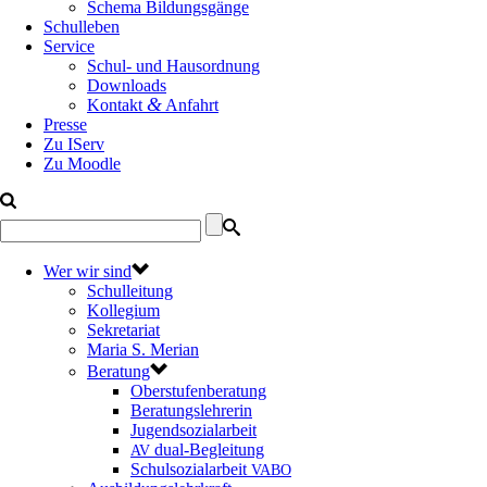
Schema Bildungsgänge
Schulleben
Service
Schul- und Hausordnung
Downloads
&
Kontakt
Anfahrt
Presse
Zu IServ
Zu Moodle
Wer wir sind
Schulleitung
Kollegium
Sekretariat
Maria S. Merian
Beratung
Oberstufenberatung
Beratungslehrerin
Jugendsozialarbeit
dual-Begleitung
AV
Schulsozialarbeit
VABO