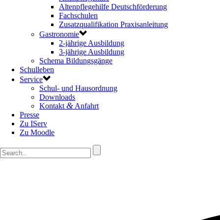
Altenpflegehilfe Deutschförderung
Fachschulen
Zusatzqualifikation Praxisanleitung
Gastronomie
2-jährige Ausbildung
3-jährige Ausbildung
Schema Bildungsgänge
Schulleben
Service
Schul- und Hausordnung
Downloads
&
Kontakt
Anfahrt
Presse
Zu IServ
Zu Moodle