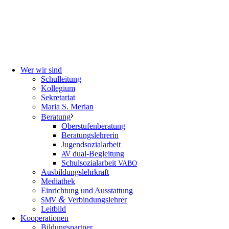
Wer wir sind
Schulleitung
Kollegium
Sekretariat
Maria S. Merian
Beratung
Oberstufenberatung
Beratungslehrerin
Jugendsozialarbeit
dual-Begleitung
AV
Schulsozialarbeit
VABO
Ausbildungslehrkraft
Mediathek
Einrichtung und Ausstattung
&
Verbindungslehrer
SMV
Leitbild
Kooperationen
Bildungspartner