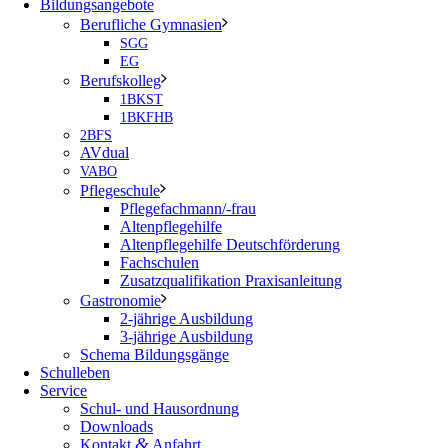
Bildungsangebote
Berufliche Gymnasien
SGG
EG
Berufskolleg
1BKST
1BKFHB
2BFS
AVdual
VABO
Pflegeschule
Pflegefachmann/-frau
Altenpflegehilfe
Altenpflegehilfe Deutschförderung
Fachschulen
Zusatzqualifikation Praxisanleitung
Gastronomie
2-jährige Ausbildung
3-jährige Ausbildung
Schema Bildungsgänge
Schulleben
Service
Schul- und Hausordnung
Downloads
&
Kontakt
Anfahrt