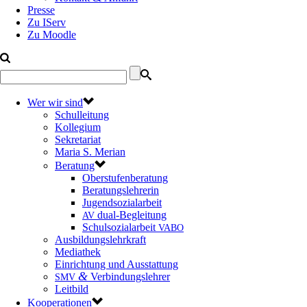
Presse
Zu IServ
Zu Moodle
Wer wir sind
Schulleitung
Kollegium
Sekretariat
Maria S. Merian
Beratung
Oberstufenberatung
Beratungslehrerin
Jugendsozialarbeit
dual-Begleitung
AV
Schulsozialarbeit
VABO
Ausbildungslehrkraft
Mediathek
Einrichtung und Ausstattung
&
Verbindungslehrer
SMV
Leitbild
Kooperationen