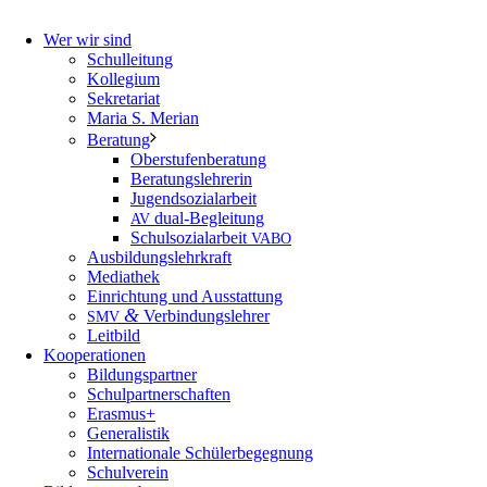
Wer wir sind
Schulleitung
Kollegium
Sekretariat
Maria S. Merian
Beratung
Oberstufenberatung
Beratungslehrerin
Jugendsozialarbeit
dual-Begleitung
AV
Schulsozialarbeit
VABO
Ausbildungslehrkraft
Mediathek
Einrichtung und Ausstattung
&
Verbindungslehrer
SMV
Leitbild
Kooperationen
Bildungspartner
Schulpartnerschaften
Erasmus+
Generalistik
Internationale Schülerbegegnung
Schulverein