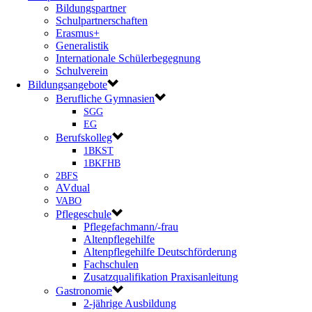
Bildungspartner
Schulpartnerschaften
Erasmus+
Generalistik
Internationale Schülerbegegnung
Schulverein
Bildungsangebote
Berufliche Gymnasien
SGG
EG
Berufskolleg
1BKST
1BKFHB
2BFS
AVdual
VABO
Pflegeschule
Pflegefachmann/-frau
Altenpflegehilfe
Altenpflegehilfe Deutschförderung
Fachschulen
Zusatzqualifikation Praxisanleitung
Gastronomie
2-jährige Ausbildung