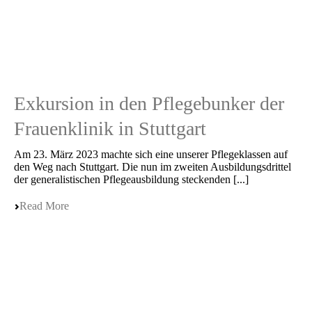
Exkursion in den Pflegebunker der
Frauenklinik in Stuttgart
Am 23. März 2023 machte sich eine unserer Pflege­klas­sen auf
den Weg nach Stutt­gart. Die nun im zweiten Ausbil­dungs­drit­tel
der genera­lis­ti­schen Pflege­aus­bil­dung stecken­den [...]
Read More