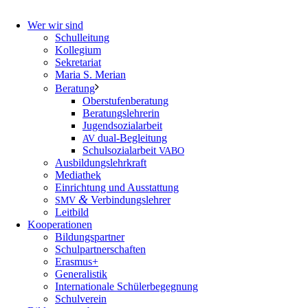
Wer wir sind
Schulleitung
Kollegium
Sekretariat
Maria S. Merian
Beratung
Oberstufenberatung
Beratungslehrerin
Jugendsozialarbeit
dual-Begleitung
AV
Schulsozialarbeit
VABO
Ausbildungslehrkraft
Mediathek
Einrichtung und Ausstattung
&
Verbindungslehrer
SMV
Leitbild
Kooperationen
Bildungspartner
Schulpartnerschaften
Erasmus+
Generalistik
Internationale Schülerbegegnung
Schulverein