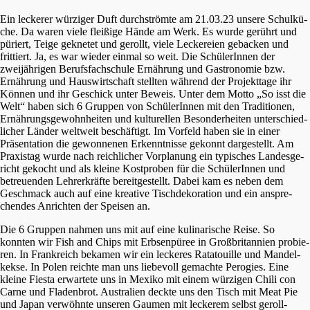
Ein lecke­rer würzi­ger Duft durch­ström­te am 21.03.23 unsere Schul­kü­
che. Da waren viele fleißi­ge Hände am Werk. Es wurde gerührt und
püriert, Teige gekne­tet und gerollt, viele Lecke­rei­en gebacken und
frittiert. Ja, es war wieder einmal so weit. Die Schüle­rIn­nen der
zweijäh­ri­gen Berufs­fach­schu­le Ernäh­rung und Gastro­no­mie bzw.
Ernäh­rung und Hauswirt­schaft stell­ten während der Projekt­ta­ge ihr
Können und ihr Geschick unter Beweis. Unter dem Motto „So isst die
Welt“ haben sich 6 Gruppen von Schüle­rIn­nen mit den Tradi­tio­nen,
Ernäh­rungs­ge­wohn­hei­ten und kultu­rel­len Beson­der­hei­ten unter­schied­
li­cher Länder weltweit beschäf­tigt. Im Vorfeld haben sie in einer
Präsen­ta­ti­on die gewon­ne­nen Erkennt­nis­se gekonnt darge­stellt. Am
Praxis­tag wurde nach reich­li­cher Vorpla­nung ein typisches Landes­ge­
richt gekocht und als kleine Kostpro­ben für die Schüle­rIn­nen und
betreu­en­den Lehrer­kräf­te bereit­ge­stellt. Dabei kam es neben dem
Geschmack auch auf eine kreati­ve Tisch­de­ko­ra­ti­on und ein anspre­
chen­des Anrich­ten der Speisen an.
Die 6 Gruppen nahmen uns mit auf eine kulina­ri­sche Reise. So
konnten wir Fish and Chips mit Erbsen­pü­ree in Großbri­tan­ni­en probie­
ren. In Frank­reich bekamen wir ein lecke­res Ratatouille und Mandel­
kek­se. In Polen reich­te man uns liebe­voll gemach­te Perogies. Eine
kleine Fiesta erwar­te­te uns in Mexiko mit einem würzi­gen Chili con
Carne und Fladen­brot. Austra­li­en deckte uns den Tisch mit Meat Pie
und Japan verwöhn­te unseren Gaumen mit lecke­rem selbst geroll­