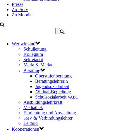
Presse
Zu IServ
Zu Moodle
Wer wir sind
Schulleitung
Kollegium
Sekretariat
Maria S. Merian
Beratung
Oberstufenberatung
Beratungslehrerin
Jugendsozialarbeit
dual-Begleitung
AV
Schulsozialarbeit
VABO
Ausbildungslehrkraft
Mediathek
Einrichtung und Ausstattung
&
Verbindungslehrer
SMV
Leitbild
Kooperationen