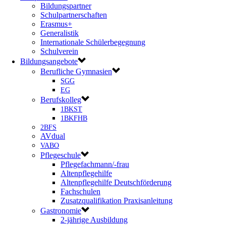
Bildungspartner
Schulpartnerschaften
Erasmus+
Generalistik
Internationale Schülerbegegnung
Schulverein
Bildungsangebote
Berufliche Gymnasien
SGG
EG
Berufskolleg
1BKST
1BKFHB
2BFS
AVdual
VABO
Pflegeschule
Pflegefachmann/-frau
Altenpflegehilfe
Altenpflegehilfe Deutschförderung
Fachschulen
Zusatzqualifikation Praxisanleitung
Gastronomie
2-jährige Ausbildung