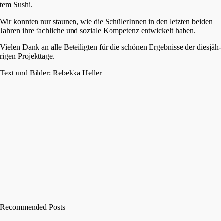
tem Sushi.
Wir konnten nur staunen, wie die Schüle­rIn­nen in den letzten beiden
Jahren ihre fachli­che und sozia­le Kompe­tenz entwi­ckelt haben.
Vielen Dank an alle Betei­lig­ten für die schönen Ergeb­nis­se der diesjäh­
ri­gen Projekttage.
Text und Bilder: Rebek­ka Heller
Recommended Posts