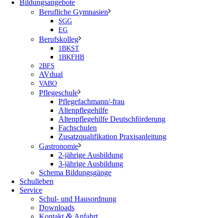
Bildungsangebote
Berufliche Gymnasien
SGG
EG
Berufskolleg
1BKST
1BKFHB
2BFS
AVdual
VABO
Pflegeschule
Pflegefachmann/-frau
Altenpflegehilfe
Altenpflegehilfe Deutschförderung
Fachschulen
Zusatzqualifikation Praxisanleitung
Gastronomie
2-jährige Ausbildung
3-jährige Ausbildung
Schema Bildungsgänge
Schulleben
Service
Schul- und Hausordnung
Downloads
&
Kontakt
Anfahrt