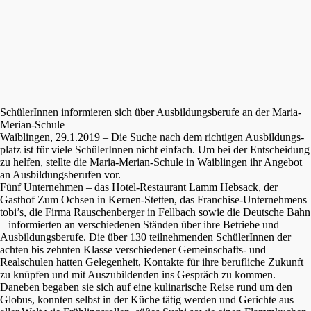
Schüle­rIn­nen infor­mie­ren sich über Ausbil­dungs­be­ru­fe an der Maria-
Merian-Schule
Waiblin­gen, 29.1.2019 – Die Suche nach dem richti­gen Ausbil­dungs­
platz ist für viele Schüle­rIn­nen nicht einfach. Um bei der Entschei­dung
zu helfen, stell­te die Maria-Merian-Schule in Waiblin­gen ihr Angebot
an Ausbil­dungs­be­ru­fen vor.
Fünf Unter­neh­men – das Hotel-Restau­rant Lamm Hebsack, der
Gasthof Zum Ochsen in Kernen-Stetten, das Franchise-Unter­neh­mens
tobi’s, die Firma Rauschen­ber­ger in Fellbach sowie die Deutsche Bahn
– infor­mier­ten an verschie­de­nen Ständen über ihre Betrie­be und
Ausbil­dungs­be­ru­fe. Die über 130 teilneh­men­den Schüle­rIn­nen der
achten bis zehnten Klasse verschie­de­ner Gemein­schafts- und
Realschu­len hatten Gelegen­heit, Kontak­te für ihre beruf­li­che Zukunft
zu knüpfen und mit Auszu­bil­den­den ins Gespräch zu kommen.
Daneben begaben sie sich auf eine kulina­ri­sche Reise rund um den
Globus, konnten selbst in der Küche tätig werden und Gerich­te aus