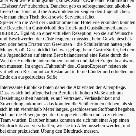
aller Welt wie Frühlings­rol­len, süßes Sushi sowie einen Flamm­ku­chen
„Elsäs­ser Art“ zuberei­ten. Daneben gab es selbst­ge­mach­ten alkohol­
frei­en Gin Tonic und die Auszu­bil­den­den zeigten den Jugend­li­chen,
wie man einen Tisch deckt sowie Servi­et­ten faltet.
Spiele­risch die Welt der Gastro­no­mie und Hotel­le­rie erkun­den konnten
die Besucher im Gastro­Mo­bil des Hotel- und Gaststät­ten­ver­ban­des
. Egal ob an einer virtu­el­len Rezep­ti­on, wo sie auf Wünsche
DEHOGA
und Beschwer­den der Gäste reagie­ren mussten, beim Gewich­te­schät­
zen oder beim Erraten von Gewür­zen – die Schüle­rIn­nen hatten jede
Menge Spaß. Geschick­lich­keit war gefragt beim Gastro­Sur­fer, bei dem
die Jugend­li­chen auf einem Brett balan­cie­rend eine Reise durch die
Welt der Hotel­le­rie unter­neh­men konnten und dabei Fragen beant­wor­
ten mussten. Im engen „Fahrstuhl“ des „Gastro­Ex­press“ reisten sie
virtu­ell von Restau­rant zu Restau­rant in ferne Länder und erhiel­ten am
Ende ein ausge­druck­tes Selfie.
Inter­es­san­te Einbli­cke boten dabei die Aktivi­tä­ten der Alten­pfle­ge.
Dass es sich bei pflege­ri­schen Berufen in hohem Maße auch um
Bezie­hungs­ar­beit handelt, es auf Vertrau­en, Verläss­lich­keit und
Zuwen­dung ankommt – das konnten die Schüle­rIn­nen erleben, als sie
sich in ein vierein­halb Meter langes, geschlos­se­nes Stoff­band begaben,
sich auf die Bewegun­gen der Gruppe einstell­ten und so zu einem
Team wurden. Darüber hinaus konnten sie sich mit einer App einen
Eindruck davon verschaf­fen, wie sie im Alter ausse­hen werden, und
bei einer prakti­schen Übung den Blutdruck messen.