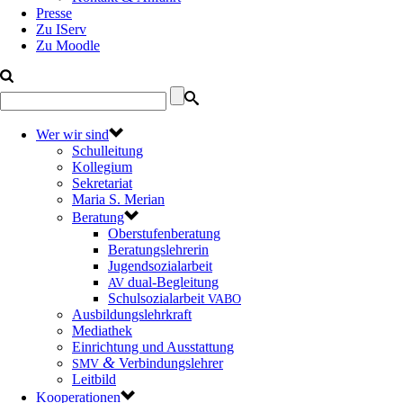
Presse
Zu IServ
Zu Moodle
Wer wir sind
Schulleitung
Kollegium
Sekretariat
Maria S. Merian
Beratung
Oberstufenberatung
Beratungslehrerin
Jugendsozialarbeit
dual-Begleitung
AV
Schulsozialarbeit
VABO
Ausbildungslehrkraft
Mediathek
Einrichtung und Ausstattung
&
Verbindungslehrer
SMV
Leitbild
Kooperationen