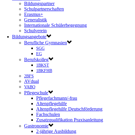
Bildungspartner
Schulpartnerschaften
Erasmus+
Generalistik
Internationale Schülerbegegnung
Schulverein
Bildungsangebote
Berufliche Gymnasien
SGG
EG
Berufskolleg
1BKST
1BKFHB
2BFS
AVdual
VABO
Pflegeschule
Pflegefachmann/-frau
Altenpflegehilfe
Altenpflegehilfe Deutschförderung
Fachschulen
Zusatzqualifikation Praxisanleitung
Gastronomie
2-jährige Ausbildung