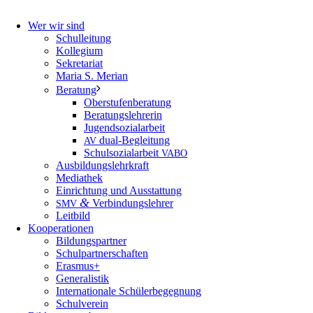
Wer wir sind
Schulleitung
Kollegium
Sekretariat
Maria S. Merian
Beratung
Oberstufenberatung
Beratungslehrerin
Jugendsozialarbeit
dual-Begleitung
AV
Schulsozialarbeit
VABO
Ausbildungslehrkraft
Mediathek
Einrichtung und Ausstattung
&
Verbindungslehrer
SMV
Leitbild
Kooperationen
Bildungspartner
Schulpartnerschaften
Erasmus+
Generalistik
Internationale Schülerbegegnung
Schulverein