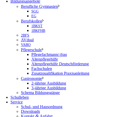
Bildungsangebote
Berufliche Gymnasien
SGG
EG
Berufskolleg
1BKST
1BKFHB
2BFS
AVdual
VABO
Pflegeschule
Pflegefachmann/-frau
Altenpflegehilfe
Altenpflegehilfe Deutschförderung
Fachschulen
Zusatzqualifikation Praxisanleitung
Gastronomie
2-jährige Ausbildung
3-jährige Ausbildung
Schema Bildungsgänge
Schulleben
Service
Schul- und Hausordnung
Downloads
&
Kontakt
Anfahrt