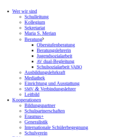
Wer wir sind
Schulleitung
Kollegium
Sekretariat
Maria S. Merian
Beratung
Oberstufenberatung
Beratungslehrerin
Jugendsozialarbeit
dual-Begleitung
AV
Schulsozialarbeit
VABO
Ausbildungslehrkraft
Mediathek
Einrichtung und Ausstattung
&
Verbindungslehrer
SMV
Leitbild
Kooperationen
Bildungspartner
Schulpartnerschaften
Erasmus+
Generalistik
Internationale Schülerbegegnung
Schulverein