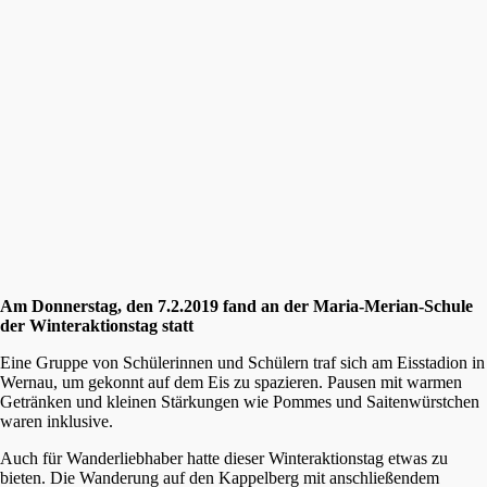
Am Donners­tag, den 7.2.2019 fand an der Maria-Merian-Schule
der Winter­ak­ti­ons­tag statt
Eine Gruppe von Schüle­rin­nen und Schülern traf sich am Eissta­di­on in
Wernau, um gekonnt auf dem Eis zu spazie­ren. Pausen mit warmen
Geträn­ken und kleinen Stärkun­gen wie Pommes und Saiten­würst­chen
waren inklusive.
Auch für Wander­lieb­ha­ber hatte dieser Winter­ak­ti­ons­tag etwas zu
bieten. Die Wande­rung auf den Kappel­berg mit anschlie­ßen­dem