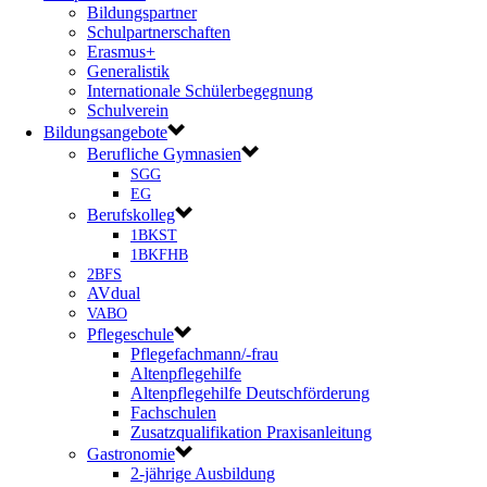
Bildungspartner
Schulpartnerschaften
Erasmus+
Generalistik
Internationale Schülerbegegnung
Schulverein
Bildungsangebote
Berufliche Gymnasien
SGG
EG
Berufskolleg
1BKST
1BKFHB
2BFS
AVdual
VABO
Pflegeschule
Pflegefachmann/-frau
Altenpflegehilfe
Altenpflegehilfe Deutschförderung
Fachschulen
Zusatzqualifikation Praxisanleitung
Gastronomie
2-jährige Ausbildung