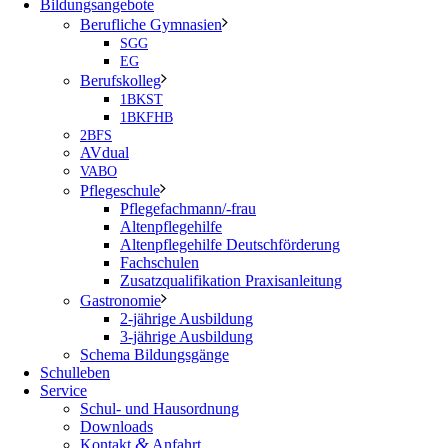
Bildungsangebote
Berufliche Gymnasien
SGG
EG
Berufskolleg
1BKST
1BKFHB
2BFS
AVdual
VABO
Pflegeschule
Pflegefachmann/-frau
Altenpflegehilfe
Altenpflegehilfe Deutschförderung
Fachschulen
Zusatzqualifikation Praxisanleitung
Gastronomie
2-jährige Ausbildung
3-jährige Ausbildung
Schema Bildungsgänge
Schulleben
Service
Schul- und Hausordnung
Downloads
&
Kontakt
Anfahrt