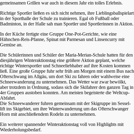
gemein­sa­men Grillen war auch in diesem Jahr ein tolles Erlebnis.
Richti­ge Sport­ler ließen es sich nicht nehmen, ihre Lieblings­ball­spiel­art
in der Sport­hal­le der Schule zu trainie­ren. Egal ob Fußball oder
Badmin­ton, in der Halle sah man Sport­ler und Sport­le­rin­nen in Aktion.
In der Küche fertig­te eine Gruppe One-Pot-Gerich­te, wie eine
Hähnchen-Reis-Pfanne, Spinat mit Parme­san und Linsen­cur­ry mit
Gemüse an.
Die Schüle­rin­nen und Schüler der Maria-Merian-Schule hatten für den
diesjäh­ri­gen Winter­ak­ti­ons­tag eine größe­re Aktion geplant, welche
richti­ge Winter­sport­ler und Schnee­lieb­ha­ber auf ihre Kosten kommen
ließ. Eine große Gruppe fuhr sehr früh am Morgen mit einem Bus nach
Ofter­schwang im Allgäu, um dort Ski zu fahren oder wahlwei­se eine
Schnee­wan­de­rung zu unter­neh­men. Das Wetter war zwar bewölkt,
aber trotz­dem in Ordnung, sodass sich die Skifah­rer den ganzen Tag in
4er Gruppen austo­ben konnten. Am meisten begeis­ter­te die Weltcup-
Abfahrt.
Die Schnee­wan­de­rer fuhren gemein­sam mit der Skigrup­pe im Sessel­
lift ins Skige­biet, um ihre Winter­wan­de­rung um das Ofter­schwan­ger
Horn mit anschlie­ßen­dem Rodeln zu unternehmen.
Ein weite­rer spannen­der Winter­ak­ti­ons­tag voll von Highlights mit
Wiederholungsbedarf.