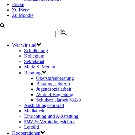
Presse
Zu IServ
Zu Moodle
Wer wir sind
Schulleitung
Kollegium
Sekretariat
Maria S. Merian
Beratung
Oberstufenberatung
Beratungslehrerin
Jugendsozialarbeit
dual-Begleitung
AV
Schulsozialarbeit
VABO
Ausbildungslehrkraft
Mediathek
Einrichtung und Ausstattung
&
Verbindungslehrer
SMV
Leitbild
Kooperationen