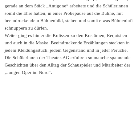
gerade an dem Stück „Antigo­ne“ arbei­te­te und die Schüle­rin­nen
somit die Ehre hatten, in einer Probe­pau­se auf die Bühne, mit
beein­dru­cken­dem Bühnen­bild, stehen und somit etwas Bühnen­luft
schnup­pern zu dürfen.
Weiter ging es hinter die Kulis­sen zu den Kostü­men, Requi­si­ten
und auch in die Maske. Beein­dru­cken­de Erzäh­lun­gen steck­ten in
jedem Kleidungs­stück, jedem Gegen­stand und in jeder Perücke.
Die Schüle­rin­nen der Theater-AG erfuh­ren so manche spannen­de
Geschich­ten über den Alltag der Schau­spie­ler und Mitar­bei­ter der
„Jungen Oper im Nord“.