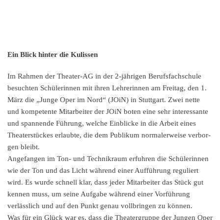
Ein Blick hinter die Kulissen
Im Rahmen der Theater-AG in der 2-jähri­gen Berufs­fach­schu­le
besuch­ten Schüle­rin­nen mit ihren Lehre­rin­nen am Freitag, den 1.
März die „Junge Oper im Nord“ (JOiN) in Stutt­gart. Zwei nette
und kompe­ten­te Mitar­bei­ter der JOiN boten eine sehr inter­es­san­te
und spannen­de Führung, welche Einbli­cke in die Arbeit eines
Theater­stü­ckes erlaub­te, die dem Publi­kum norma­ler­wei­se verbor­
gen bleibt.
Angefan­gen im Ton- und Technik­raum erfuh­ren die Schüle­rin­nen
wie der Ton und das Licht während einer Auffüh­rung reguliert
wird. Es wurde schnell klar, dass jeder Mitar­bei­ter das Stück gut
kennen muss, um seine Aufga­be während einer Vorfüh­rung
verläss­lich und auf den Punkt genau vollbrin­gen zu können.
Was für ein Glück war es, dass die Theater­grup­pe der Jungen Oper