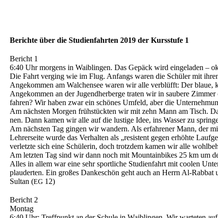
Berich­te über die Studi­en­fahr­ten 2019 der Kursstu­fe 1
Bericht 1
6:40 Uhr morgens in Waiblin­gen. Das Gepäck wird einge­la­den – o
Die Fahrt verging wie im Flug. Anfangs waren die Schüler mit ihren 
Angekom­men am Walchen­see waren wir alle verblüfft: Der blaue, klare
Angekom­men an der Jugend­her­ber­ge traten wir in saube­re Zimmer ei
fah­ren? Wir haben zwar ein schönes Umfeld, aber die Unter­neh­mun­g
Am nächs­ten Morgen frühstück­ten wir mit zehn Mann am Tisch. Da
nen. Dann kamen wir alle auf die lusti­ge Idee, ins Wasser zu spring
Am nächs­ten Tag gingen wir wandern. Als erfah­re­ner Mann, der mi
Lehrer­sei­te wurde das Verhal­ten als „resis­tent gegen erhöh­te Lau
verletz­te sich eine Schüle­rin, doch trotz­dem kamen wir alle wohlbe­
Am letzten Tag sind wir dann noch mit Mountain­bikes 25 km um d
Alles in allem war eine sehr sport­li­che Studi­en­fahrt mit coolen U
plauder­ten. Ein großes Danke­schön geht auch an Herrn Al-Rabbat
Sultan (
12)
EG
Bericht 2
Montag
6:40 Uhr: Treff­punkt an der Schule in Waiblin­gen. Wir warte­ten au