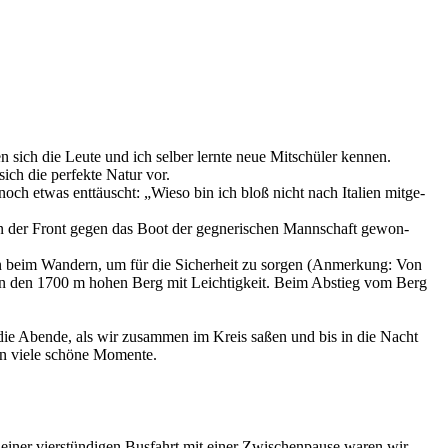
 sich die Leute und ich selber lernte neue Mitschü­ler kennen.
ich die perfek­te Natur vor.
noch etwas enttäuscht: „Wieso bin ich bloß nicht nach Itali­en mitge­
 der Front gegen das Boot der gegne­ri­schen Mannschaft gewon­
nn beim Wandern, um für die Sicher­heit zu sorgen (Anmer­kung: Von
er­ten den 1700 m hohen Berg mit Leich­tig­keit. Beim Abstieg vom Berg
nd die Abende, als wir zusam­men im Kreis saßen und bis in die Nacht
en viele schöne Momente.
einer vierstün­di­gen Busfahrt mit einer Zwischen­pau­se waren wir