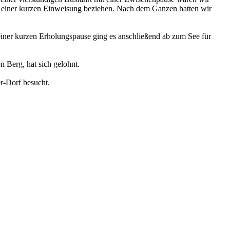
h einer kurzen Einwei­sung bezie­hen. Nach dem Ganzen hatten wir
 einer kurzen Erholungs­pau­se ging es anschlie­ßend ab zum See für
n Berg, hat sich gelohnt.
r-Dorf besucht.