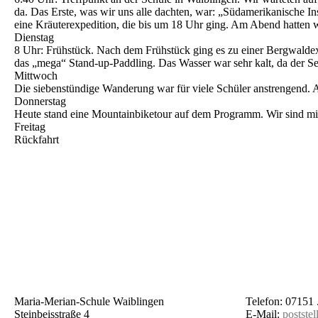
da. Das Erste, was wir uns alle dachten, war: „Südame­ri­ka­ni­sc
eine Kräuter­ex­pe­di­ti­on, die bis um 18 Uhr ging. Am Abend hatten 
Dienstag
8 Uhr: Frühstück. Nach dem Frühstück ging es zu einer Bergwald­ex­pe
das „mega“ Stand-up-Paddling. Das Wasser war sehr kalt, da der See
Mittwoch
Die sieben­stün­di­ge Wande­rung war für viele Schüler anstren­gend
Donnerstag
Heute stand eine Mountain­bi­ketour auf dem Programm. Wir sind mi
Freitag
Rückfahrt
Maria-Merian-Schule Waiblingen
Telefon: 07151 
Steinbeisstraße 4
E-Mail:
postste