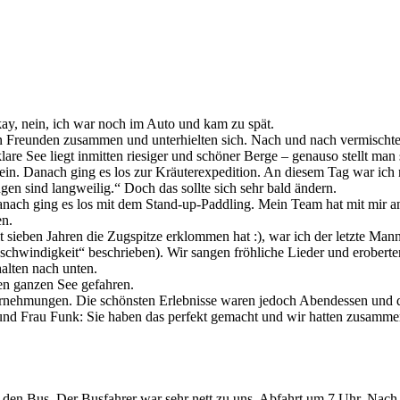
kay, nein, ich war noch im Auto und kam zu spät.
Freun­den zusam­men und unter­hiel­ten sich. Nach und nach vermisch­ten
 See liegt inmit­ten riesi­ger und schöner Berge – genau­so stellt man s
n. Danach ging es los zur Kräuter­ex­pe­di­ti­on. An diesem Tag war ich 
en sind langwei­lig.“ Doch das sollte sich sehr bald ändern.
nach ging es los mit dem Stand-up-Paddling. Mein Team hat mit mir an
en.
t sieben Jahren die Zugspit­ze erklom­men hat :), war ich der letzte Ma
fge­schwin­dig­keit“ beschrie­ben). Wir sangen fröhli­che Lieder und erob
hal­ten nach unten.
en ganzen See gefahren.
nter­neh­mun­gen. Die schöns­ten Erleb­nis­se waren jedoch Abend­essen u
 und Frau Funk: Sie haben das perfekt gemacht und wir hatten zusam­m
f den Bus. Der Busfah­rer war sehr nett zu uns. Abfahrt um 7 Uhr. Nach 