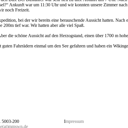
he Insel?“ Ankunft war um 11:30 Uhr und wir konnten unsere Zimmer nac
wir noch Freizeit.
­di­ti­on, bei der wir bereits eine berau­schen­de Aussicht hatten. Nach
 200m tief war. Wir hatten aber alle viel Spaß.
. Aber die schöne Aussicht auf den Herzog­stand, einen über 1700 m hohe
t guten Fahrrä­dern einmal um den See gefah­ren und haben ein Wikin­ge
. 5003-200
I
mpressum
lle(at)mmswn.de