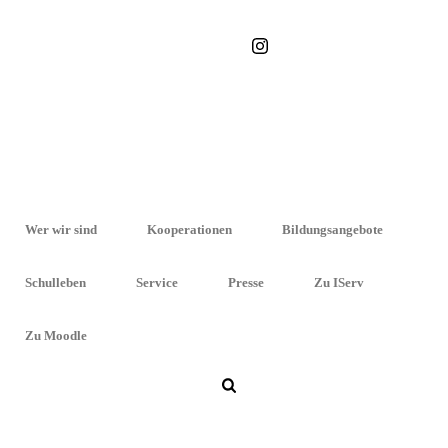
STARTSEITE
»
SOLIDARITÄT GEHT IMMER
Wer wir sind
Kooperationen
Bildungsangebote
Solidarität geht immer
Schulleben
Service
Presse
Zu IServ
Zu Moodle