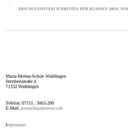
ABSCHLUSSFEIERLICHKEITEN DER KLASSEN
, AV
2BFH
Maria-Merian-Schule Waiblingen
Steinbeisstraße 4
71332 Waiblingen
Telefon: 07151 . 5003-200
E-Mail:
poststelle(at)mmswn.de
I
mpressum