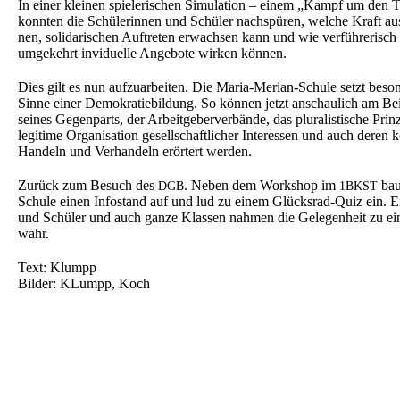
In einer kleinen spiele­ri­schen Simula­ti­on – einem „Kampf um den Tr
konnten die Schüle­rin­nen und Schüler nachspü­ren, welche Kraft au
nen, solida­ri­schen Auftre­ten erwach­sen kann und wie verfüh­re­risch
umgekehrt invidu­el­le Angebo­te wirken können.
Dies gilt es nun aufzu­ar­bei­ten. Die Maria-Merian-Schule setzt beson
Sinne einer Demokra­tie­bil­dung. So können jetzt anschau­lich am Be
seines Gegen­parts, der Arbeit­ge­ber­ver­bän­de, das plura­lis­ti­sche Pri
legiti­me Organi­sa­ti­on gesell­schaft­li­cher Inter­es­sen und auch deren k
Handeln und Verhan­deln erörtert werden.
Zurück zum Besuch des
. Neben dem Workshop im
bau
DGB
1BKST
Schule einen Infostand auf und lud zu einem Glücks­rad-Quiz ein. Ein
und Schüler und auch ganze Klassen nahmen die Gelegen­heit zu e
wahr.
Text: Klumpp
Bilder: KLumpp, Koch