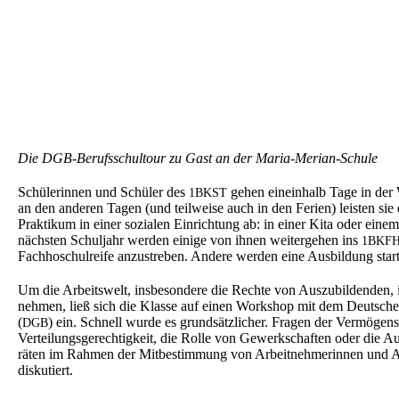
Die DGB-Berufs­schul­tour zu Gast an der Maria-Merian-Schule
Schüle­rin­nen und Schüler des
gehen einein­halb Tage in der
1BKST
an den anderen Tagen (und teilwei­se auch in den Ferien) leisten sie 
Prakti­kum in einer sozia­len Einrich­tung ab: in einer Kita oder eine
nächs­ten Schul­jahr werden einige von ihnen weiter­ge­hen ins
1BKF
Fachho­schul­rei­fe anzustre­ben. Andere werden eine Ausbil­dung star
Um die Arbeits­welt, insbe­son­de­re die Rechte von Auszu­bil­den­den,
nehmen, ließ sich die Klasse auf einen Workshop mit dem Deutsche
(
) ein. Schnell wurde es grund­sätz­li­cher. Fragen der Vermö­gens­
DGB
Vertei­lungs­ge­rech­tig­keit, die Rolle von Gewerk­schaf­ten oder die 
rä­ten im Rahmen der Mitbe­stim­mung von Arbeit­neh­me­rin­nen und 
diskutiert.