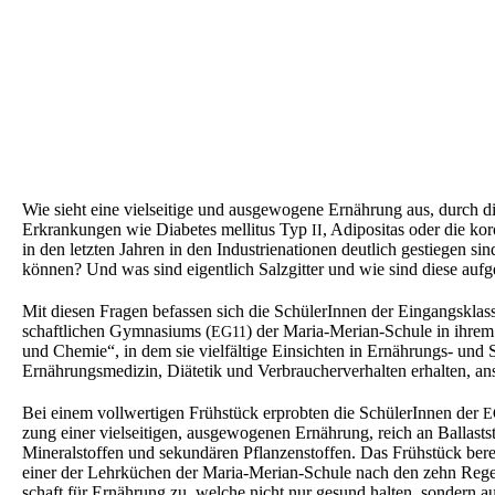
Wie sieht eine vielsei­ti­ge und ausge­wo­ge­ne Ernäh­rung aus, durch di
Erkran­kun­gen wie Diabe­tes melli­tus Typ
, Adipo­si­tas oder die ko
II
in den letzten Jahren in den Indus­trie­na­tio­nen deutlich gestie­gen s
können? Und was sind eigent­lich Salzgit­ter und wie sind diese auf
Mit diesen Fragen befas­sen sich die Schüle­rIn­nen der Eingangs­klas­
schaft­li­chen Gymna­si­ums (
) der Maria-Merian-Schule in ihrem 
EG11
und Chemie“, in dem sie vielfäl­ti­ge Einsich­ten in Ernäh­rungs- und Sto
Ernäh­rungs­me­di­zin, Diäte­tik und Verbrau­cher­ver­hal­ten erhal­ten, 
Bei einem vollwer­ti­gen Frühstück erprob­ten die Schüle­rIn­nen der
E
zung einer vielsei­ti­gen, ausge­wo­ge­nen Ernäh­rung, reich an Ballast­s
Mineral­stof­fen und sekun­dä­ren Pflan­zen­stof­fen. Das Frühstück berei
einer der Lehrkü­chen der Maria-Merian-Schule nach den zehn Rege
schaft für Ernäh­rung zu, welche nicht nur gesund halten, sondern a