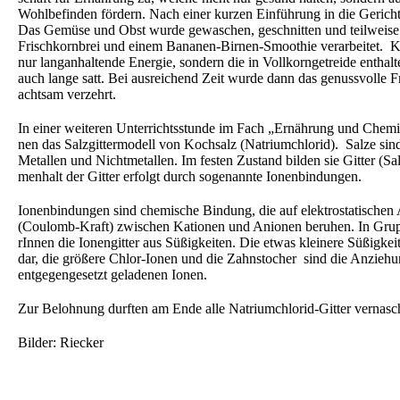
Wohlbe­fin­den fördern. Nach einer kurzen Einfüh­rung in die Gerich­
Das Gemüse und Obst wurde gewaschen, geschnit­ten und teilwei­se 
Frisch­korn­brei und einem Bananen-Birnen-Smoothie verar­bei­tet. Koh
nur langan­hal­ten­de Energie, sondern die in Vollkorn­ge­trei­de enthal­te
auch lange satt. Bei ausrei­chend Zeit wurde dann das genuss­vol­le
achtsam verzehrt.
In einer weite­ren Unter­richts­stun­de im Fach „Ernäh­rung und Chemi
nen das Salzgit­ter­mo­dell von Kochsalz (Natri­um­chlo­rid). Salze s
Metal­len und Nicht­me­tal­len. Im festen Zustand bilden sie Gitter (Sal
men­halt der Gitter erfolgt durch sogenann­te Ionenbindungen.
Ionen­bin­dun­gen sind chemi­sche Bindung, die auf elektro­sta­ti­schen 
(Coulomb-Kraft) zwischen Katio­nen und Anionen beruhen. In Grupp
rIn­nen die Ionen­git­ter aus Süßig­kei­ten. Die etwas kleine­re Süßig­keit
dar, die größe­re Chlor-Ionen und die Zahnsto­cher sind die Anzie­hu
entge­gen­ge­setzt gelade­nen Ionen.
Zur Beloh­nung durften am Ende alle Natri­um­chlo­rid-Gitter vernas
Bilder: Riecker