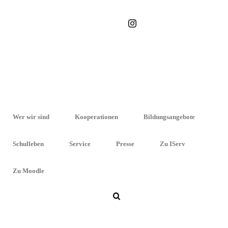
STARTSEITE
»
GESUNDES FRÜHSTÜCK UND BAU VON
SALZGITTERMODELLEN IN DER EG11
Wer wir sind
Kooperationen
Bildungsangebote
Gesundes Frühstück und Bau von
Schulleben
Service
Presse
Zu IServ
Salzgittermodellen in der
EG11
Zu Moodle