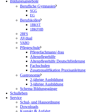
Bildungsangebote
Berufliche Gymnasien
SGG
EG
Berufskolleg
1BKST
1BKFHB
2BFS
AVdual
VABO
Pflegeschule
Pflegefachmann/-frau
Altenpflegehilfe
Altenpflegehilfe Deutschförderung
Fachschulen
Zusatzqualifikation Praxisanleitung
Gastronomie
2-jährige Ausbildung
3-jährige Ausbildung
Schema Bildungsgänge
Schulleben
Service
Schul- und Hausordnung
Downloads
&
Kontakt
Anfahrt