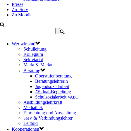
Presse
Zu IServ
Zu Moodle
Wer wir sind
Schulleitung
Kollegium
Sekretariat
Maria S. Merian
Beratung
Oberstufenberatung
Beratungslehrerin
Jugendsozialarbeit
dual-Begleitung
AV
Schulsozialarbeit
VABO
Ausbildungslehrkraft
Mediathek
Einrichtung und Ausstattung
&
Verbindungslehrer
SMV
Leitbild
Kooperationen