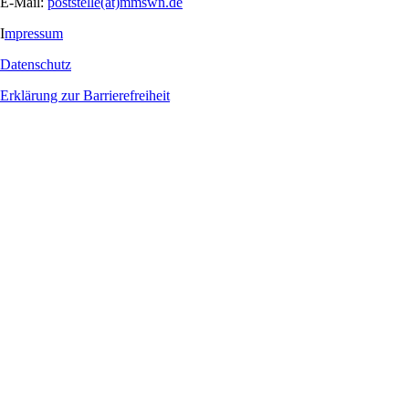
E-Mail:
poststelle(at)mmswn.de
I
mpressum
Datenschutz
Erklärung zur Barrierefreiheit