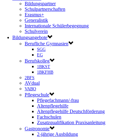
Bildungspartner
Schulpartnerschaften
Erasmus+
Generalistik
Internationale Schülerbegegnung
Schulverein
Bildungsangebote
Berufliche Gymnasien
SGG
EG
Berufskolleg
1BKST
1BKFHB
2BFS
AVdual
VABO
Pflegeschule
Pflegefachmann/-frau
Altenpflegehilfe
Altenpflegehilfe Deutschförderung
Fachschulen
Zusatzqualifikation Praxisanleitung
Gastronomie
2-jährige Ausbildung