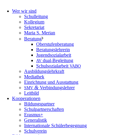
Wer wir sind
Schulleitung
Kollegium
Sekretariat
Maria S. Merian
Beratung
Oberstufenberatung
Beratungslehrerin
Jugendsozialarbeit
dual-Begleitung
AV
Schulsozialarbeit
VABO
Ausbildungslehrkraft
Mediathek
Einrichtung und Ausstattung
&
Verbindungslehrer
SMV
Leitbild
Kooperationen
Bildungspartner
Schulpartnerschaften
Erasmus+
Generalistik
Internationale Schülerbegegnung
Schulverein