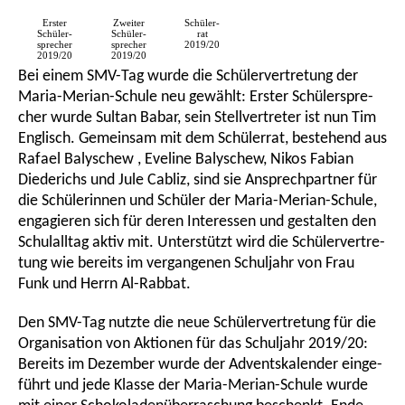
Erster
Zweiter
Schüler­
Schüler­
Schüler­
rat
spre­cher
spre­cher
2019/20
2019/20
2019/20
Bei einem SMV-Tag wurde die Schüler­ver­tre­tung der
Maria-Merian-Schule neu gewählt: Erster Schüler­spre­
cher wurde Sultan Babar, sein Stell­ver­tre­ter ist nun Tim
Englisch. Gemein­sam mit dem Schüler­rat, bestehend aus
Rafael Balyschew , Eveli­ne Balyschew, Nikos Fabian
Diede­richs und Jule Cabliz, sind sie Ansprech­part­ner für
die Schüle­rin­nen und Schüler der Maria-Merian-Schule,
engagie­ren sich für deren Inter­es­sen und gestal­ten den
Schul­all­tag aktiv mit. Unter­stützt wird die Schüler­ver­tre­
tung wie bereits im vergan­ge­nen Schul­jahr von Frau
Funk und Herrn Al-Rabbat.
Den SMV-Tag nutzte die neue Schüler­ver­tre­tung für die
Organi­sa­ti­on von Aktio­nen für das Schul­jahr 2019/20:
Bereits im Dezem­ber wurde der Advents­ka­len­der einge­
führt und jede Klasse der Maria-Merian-Schule wurde