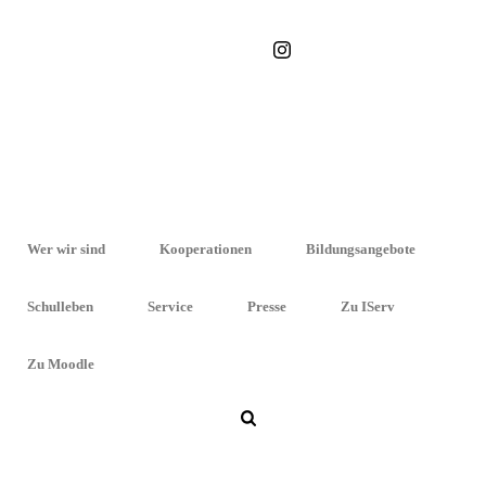
STARTSEITE
»
DIE SMV DER MARIA-MERIAN-SCHULE 2019/20
Wer wir sind
Kooperationen
Bildungsangebote
Die
der Maria-Merian-
SMV
Schulleben
Service
Presse
Zu IServ
Schule 2019/20
Zu Moodle