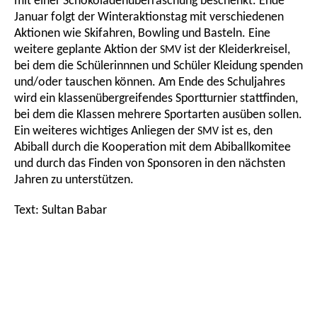
mit einer Schoko­la­den­über­ra­schung beschenkt. Ende
Januar folgt der Winter­ak­ti­ons­tag mit verschie­de­nen
Aktio­nen wie Skifah­ren, Bowling und Basteln. Eine
weite­re geplan­te Aktion der
ist der Kleider­krei­sel,
SMV
bei dem die Schüle­rinn­nen und Schüler Kleidung spenden
und/oder tauschen können. Am Ende des Schul­jah­res
wird ein klassen­über­grei­fen­des Sport­tur­nier statt­fin­den,
bei dem die Klassen mehre­re Sport­ar­ten ausüben sollen.
Ein weite­res wichti­ges Anlie­gen der
ist es, den
SMV
Abiball durch die Koope­ra­ti­on mit dem Abiball­ko­mi­tee
und durch das Finden von Sponso­ren in den nächs­ten
Jahren zu unterstützen.
Text: Sultan Babar